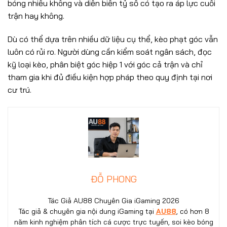
bóng nhiều không và diễn biến tỷ số có tạo ra áp lực cuối
trận hay không.
Dù có thể dựa trên nhiều dữ liệu cụ thể, kèo phạt góc vẫn
luôn có rủi ro. Người dùng cần kiểm soát ngân sách, đọc
kỹ loại kèo, phân biệt góc hiệp 1 với góc cả trận và chỉ
tham gia khi đủ điều kiện hợp pháp theo quy định tại nơi
cư trú.
ĐỖ PHONG
Tác Giả AU88 Chuyên Gia iGaming 2026
Tác giả & chuyên gia nội dung iGaming tại
AU88
, có hơn 8
năm kinh nghiệm phân tích cá cược trực tuyến, soi kèo bóng