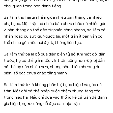
chơi quan trọng hơn danh tiếng.
Sai lầm thứ hai là nhầm giữa nhiều bàn thắng và nhiều
phạt góc. Một trận có nhiều bàn chưa chắc có nhiều góc,
vì bàn thắng có thể đến từ phản công nhanh, sai lầm cá
nhân hoặc cú sút xa. Ngược lại, một trận ít bàn vẫn có
thể nhiều góc nếu hai đội tạt bóng liên tục.
Sai lầm thứ ba là bỏ qua diễn biến tỷ số. Khi một đội dẫn
trước, họ có thể giảm tốc và ít tấn công hơn. Đội bị dẫn
có thể ép sân nhiều hơn, nhưng nếu thiếu phương án
biên, số góc chưa chắc tăng mạnh.
Sai lầm thứ tư là không phân biệt góc hiệp 1 và góc cả
trận. Một đội có thể nhập cuộc chậm nhưng tăng tốc
trong hiệp hai. Nếu chỉ dựa vào thống kê cả trận để đánh
giá hiệp 1, người dùng dễ đọc sai nhịp trận.