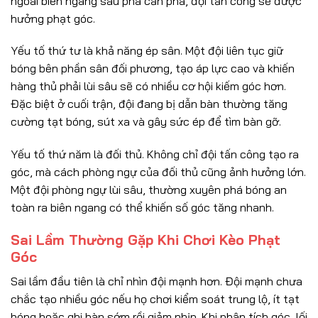
ngoài biên ngang sau pha cản phá, đội tấn công sẽ được
hưởng phạt góc.
Yếu tố thứ tư là khả năng ép sân. Một đội liên tục giữ
bóng bên phần sân đối phương, tạo áp lực cao và khiến
hàng thủ phải lùi sâu sẽ có nhiều cơ hội kiếm góc hơn.
Đặc biệt ở cuối trận, đội đang bị dẫn bàn thường tăng
cường tạt bóng, sút xa và gây sức ép để tìm bàn gỡ.
Yếu tố thứ năm là đối thủ. Không chỉ đội tấn công tạo ra
góc, mà cách phòng ngự của đối thủ cũng ảnh hưởng lớn.
Một đội phòng ngự lùi sâu, thường xuyên phá bóng an
toàn ra biên ngang có thể khiến số góc tăng nhanh.
Sai Lầm Thường Gặp Khi Chơi Kèo Phạt
Góc
Sai lầm đầu tiên là chỉ nhìn đội mạnh hơn. Đội mạnh chưa
chắc tạo nhiều góc nếu họ chơi kiểm soát trung lộ, ít tạt
bóng hoặc ghi bàn sớm rồi giảm nhịp. Khi phân tích góc, lối