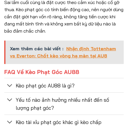
Sai lầm cuối cùng là đặt cược theo cảm xúc hoặc cố gỡ
thua. Kèo phạt góc có tính biến động cao, nên người dùng
cần đặt giới hạn vốn rõ ràng, không tăng tiền cược khi
đang mất bình tĩnh và không xem bất kỳ dữ liệu nào là
bảo đảm chắc chắn.
Xem thêm các bài viết :
Nhận định Tottenham
vs Everton: Chốt kèo vòng hạ màn tại AU8
FAQ Về Kèo Phạt Góc AU88
Kèo phạt góc AU88 là gì?
Yếu tố nào ảnh hưởng nhiều nhất đến số
lượng phạt góc?
Kèo tài xỉu phạt góc khác gì kèo chấp