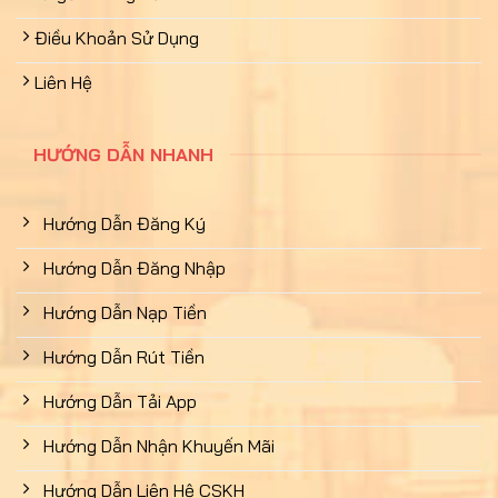
Điều Khoản Sử Dụng
Liên Hệ
HƯỚNG DẪN NHANH
Hướng Dẫn Đăng Ký
Hướng Dẫn Đăng Nhập
Hướng Dẫn Nạp Tiền
Hướng Dẫn Rút Tiền
Hướng Dẫn Tải App
Hướng Dẫn Nhận Khuyến Mãi
Hướng Dẫn Liên Hệ CSKH