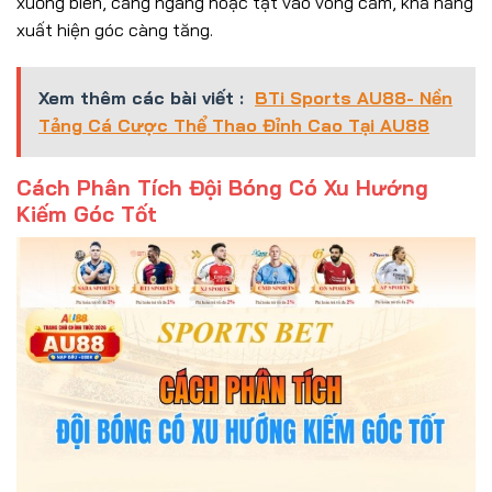
xuống biên, căng ngang hoặc tạt vào vòng cấm, khả năng
xuất hiện góc càng tăng.
Xem thêm các bài viết :
BTi Sports AU88- Nền
Tảng Cá Cược Thể Thao Đỉnh Cao Tại AU88
Cách Phân Tích Đội Bóng Có Xu Hướng
Kiếm Góc Tốt