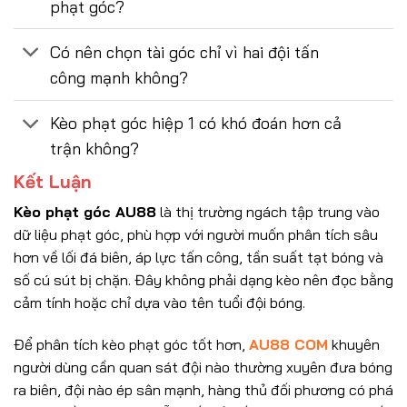
phạt góc?
Có nên chọn tài góc chỉ vì hai đội tấn
công mạnh không?
Kèo phạt góc hiệp 1 có khó đoán hơn cả
trận không?
Kết Luận
Kèo phạt góc AU88
là thị trường ngách tập trung vào
dữ liệu phạt góc, phù hợp với người muốn phân tích sâu
hơn về lối đá biên, áp lực tấn công, tần suất tạt bóng và
số cú sút bị chặn. Đây không phải dạng kèo nên đọc bằng
cảm tính hoặc chỉ dựa vào tên tuổi đội bóng.
Để phân tích kèo phạt góc tốt hơn,
AU88 COM
khuyên
người dùng cần quan sát đội nào thường xuyên đưa bóng
ra biên, đội nào ép sân mạnh, hàng thủ đối phương có phá