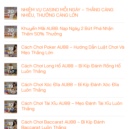
NHIỆM VỤ CASINO MỖI NGÀY – THẮNG CÀNG
30
NHIỀU, THƯỞNG CÀNG LỚN
Th7
Khuyến Mãi AU88: Nạp Ngày 2 Bứt Phá Nhận
30
Thêm 50% Thưởng
Th7
Cách Chơi Poker AU88 – Hướng Dẫn Luật Chơi Và
19
Mẹo Thắng Lớn
Th7
Cách Chơi Long Hổ AU88 – Bí Kíp Đánh Rồng Hổ
19
Luôn Thắng
Th7
Cách Chơi Xóc Đĩa AU88 – Bí Kíp Đánh Xóc Đĩa
19
Luôn Thắng
Th7
Cách Chơi Tài Xỉu AU88 – Mẹo Đánh Tài Xỉu Luôn
19
Thắng
Th7
Cách Chơi Baccarat AU88 – Bí Kíp Đánh
19
Baccarat Luôn Thắng
Th7