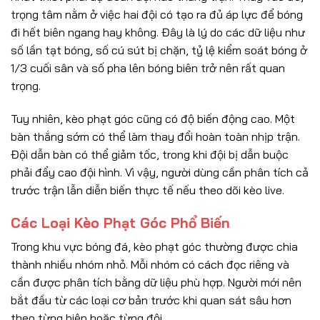
trọng tâm nằm ở việc hai đội có tạo ra đủ áp lực để bóng
đi hết biên ngang hay không. Đây là lý do các dữ liệu như
số lần tạt bóng, số cú sút bị chặn, tỷ lệ kiểm soát bóng ở
1/3 cuối sân và số pha lên bóng biên trở nên rất quan
trọng.
Tuy nhiên, kèo phạt góc cũng có độ biến động cao. Một
bàn thắng sớm có thể làm thay đổi hoàn toàn nhịp trận.
Đội dẫn bàn có thể giảm tốc, trong khi đội bị dẫn buộc
phải đẩy cao đội hình. Vì vậy, người dùng cần phân tích cả
trước trận lẫn diễn biến thực tế nếu theo dõi kèo live.
Các Loại Kèo Phạt Góc Phổ Biến
Trong khu vực bóng đá, kèo phạt góc thường được chia
thành nhiều nhóm nhỏ. Mỗi nhóm có cách đọc riêng và
cần được phân tích bằng dữ liệu phù hợp. Người mới nên
bắt đầu từ các loại cơ bản trước khi quan sát sâu hơn
theo từng hiệp hoặc từng đội.