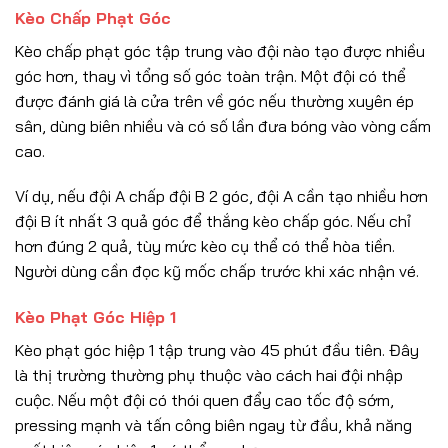
Kèo Chấp Phạt Góc
Kèo chấp phạt góc tập trung vào đội nào tạo được nhiều
góc hơn, thay vì tổng số góc toàn trận. Một đội có thể
được đánh giá là cửa trên về góc nếu thường xuyên ép
sân, dùng biên nhiều và có số lần đưa bóng vào vòng cấm
cao.
Ví dụ, nếu đội A chấp đội B 2 góc, đội A cần tạo nhiều hơn
đội B ít nhất 3 quả góc để thắng kèo chấp góc. Nếu chỉ
hơn đúng 2 quả, tùy mức kèo cụ thể có thể hòa tiền.
Người dùng cần đọc kỹ mốc chấp trước khi xác nhận vé.
Kèo Phạt Góc Hiệp 1
Kèo phạt góc hiệp 1 tập trung vào 45 phút đầu tiên. Đây
là thị trường thường phụ thuộc vào cách hai đội nhập
cuộc. Nếu một đội có thói quen đẩy cao tốc độ sớm,
pressing mạnh và tấn công biên ngay từ đầu, khả năng