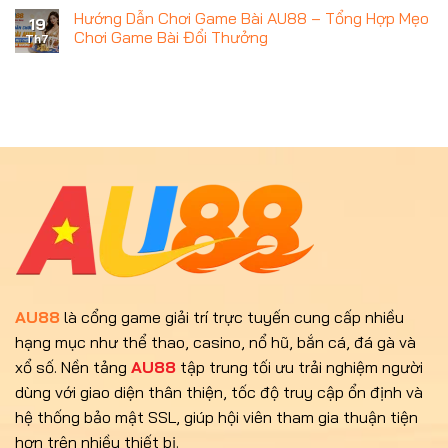
Hướng Dẫn Chơi Game Bài AU88 – Tổng Hợp Mẹo
19
Chơi Game Bài Đổi Thưởng
Th7
AU88
là cổng game giải trí trực tuyến cung cấp nhiều
hạng mục như thể thao, casino, nổ hũ, bắn cá, đá gà và
xổ số. Nền tảng
AU88
tập trung tối ưu trải nghiệm người
dùng với giao diện thân thiện, tốc độ truy cập ổn định và
hệ thống bảo mật SSL, giúp hội viên tham gia thuận tiện
hơn trên nhiều thiết bị.