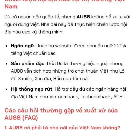
Nam
Dù có nguồn gốc quốc tế, nhưng
AU88
không hề xa lạ với
người dùng Việt. Nhà cái này đã thực hiện chiến lược nội
địa hóa cực kỳ thông minh:
Ngôn ngữ:
Toàn bộ website được chuyển ngữ 100%
tiếng Việt chuẩn xác.
Sản phẩm đặc thù:
Dù là thương hiệu ngoại nhưng
AU88 vẫn tích hợp những trò chơi thuần Việt như Lô
đề 3 miền, Xóc đĩa, Bầu cua tôm cá.
Hệ thống nạp rút:
Hỗ trợ đầy đủ các ngân hàng nội
địa Việt Nam như Vietcombank, Techcombank, ACB…
Các câu hỏi thường gặp về xuất xứ của
AU88 (FAQ)
1. AU88 có phải là nhà cái của Việt Nam không?