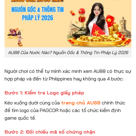
AU88 Của Nước Nào? Nguồn Gốc & Thông Tin Pháp Lý 2026
Người chơi có thể tự mình xác minh xem AU88 có thực sự
hợp pháp và đến từ Philippines hay không qua 4 bước:
Bước 1: Kiểm tra Logo giấy phép
Kéo xuống dưới cùng của
trang chủ AU88
chính thức
để tìm logo của PAGCOR hoặc các tổ chức kiểm định
game quốc tế.
Bước 2: Đối chiếu mã số chứng nhận