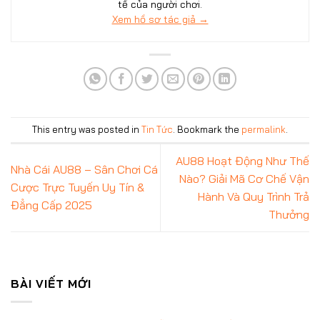
tế của người chơi.
Xem hồ sơ tác giả →
This entry was posted in
Tin Tức
. Bookmark the
permalink
.
AU88 Hoạt Động Như Thế
Nhà Cái AU88 – Sân Chơi Cá
Nào? Giải Mã Cơ Chế Vận
Cược Trực Tuyến Uy Tín &
Hành Và Quy Trình Trả
Đẳng Cấp 2025
Thưởng
BÀI VIẾT MỚI