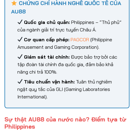
CHỨNG CHỈ HÀNH NGHỀ QUỐC TẾ CỦA
AU88
Quốc gia chủ quản:
Philippines – “Thủ phủ”
của ngành giải trí trực tuyến Châu Á.
Cơ quan cấp phép:
PAGCOR
(Philippine
Amusement and Gaming Corporation).
Giám sát tài chính:
Được bảo trợ bởi các
tập đoàn tài chính đa quốc gia, đảm bảo khả
năng chi trả 100%.
Tiêu chuẩn vận hành:
Tuân thủ nghiêm
ngặt quy tắc của GLI (Gaming Laboratories
International).
Sự thật AU88 của nước nào? Điểm tựa từ
Philippines