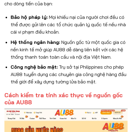
cho dòng tiền của bạn:
Bảo hộ pháp lý:
Mọi khiếu nại của người chơi đều có
thể được gửi lên các tổ chức quản lý quốc tế nếu nhà
cái vi phạm điều khoản.
Hệ thống ngân hàng:
Nguồn gốc từ một quốc gia có
nền kinh tế mở giúp AU88 dễ dàng liên kết với các hệ
thống thanh toán toàn cầu và nội địa Việt Nam.
Công nghệ bảo mật:
Trụ sở tại Philippines cho phép
AU88 tuyển dụng các chuyên gia công nghệ hàng đầu
thế giới để xây dựng tường lửa bảo mật.
Cách kiểm tra tính xác thực về nguồn gốc
của AU88