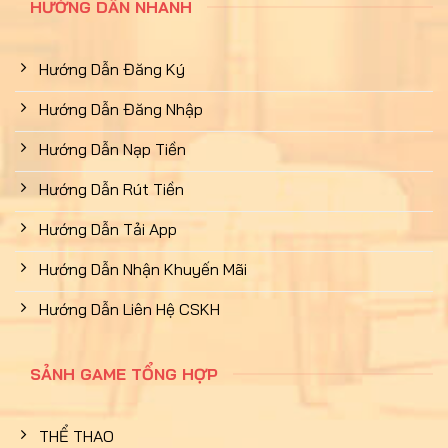
HƯỚNG DẪN NHANH
Hướng Dẫn Đăng Ký
Hướng Dẫn Đăng Nhập
Hướng Dẫn Nạp Tiền
Hướng Dẫn Rút Tiền
Hướng Dẫn Tải App
Hướng Dẫn Nhận Khuyến Mãi
Hướng Dẫn Liên Hệ CSKH
SẢNH GAME TỔNG HỢP
THỂ THAO