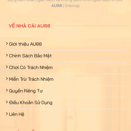
AU88
|
Sitemap
VỀ NHÀ CÁI AU88
Giới thiệu AU88
Chính Sách Bảo Mật
Chơi Có Trách Nhiệm
Miễn Trừ Trách Nhiệm
Quyền Riêng Tư
Điều Khoản Sử Dụng
Liên Hệ