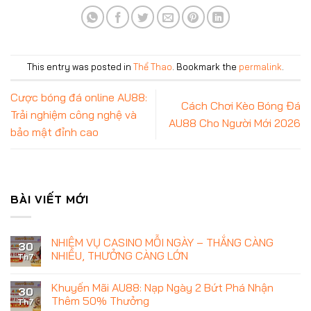
This entry was posted in
Thể Thao
. Bookmark the
permalink
.
Cược bóng đá online AU88:
Cách Chơi Kèo Bóng Đá
Trải nghiệm công nghệ và
AU88 Cho Người Mới 2026
bảo mật đỉnh cao
BÀI VIẾT MỚI
NHIỆM VỤ CASINO MỖI NGÀY – THẮNG CÀNG
30
NHIỀU, THƯỞNG CÀNG LỚN
Th7
Khuyến Mãi AU88: Nạp Ngày 2 Bứt Phá Nhận
30
Thêm 50% Thưởng
Th7