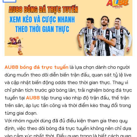
AU88 bóng đá trực tuyến
là lựa chọn dành cho người
dùng muốn theo dõi diễn biến trận đấu, quan sát tỷ lệ live
và cập nhật biến động odds theo thời gian thực. Thay vì
chỉ phân tích trước giờ bóng lăn, trải nghiệm bóng đá trực
tuyến tại
AU88
tập trung vào nhịp độ trận đấu, thế trận
trên sân, áp lực tấn công và thời điểm kèo thay đổi trong
từng giai đoạn.
Với nhóm người dùng đã đủ điều kiện tham gia theo quy
định, việc theo dõi bóng đá trực tuyến không nên chỉ dựa
vào cảm xúc nhất thời. Điều quan trọng là biết cách quan