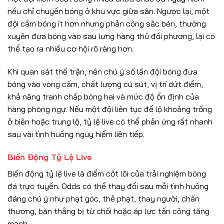
nếu chỉ chuyền bóng ở khu vực giữa sân. Ngược lại, một
đội cầm bóng ít hơn nhưng phản công sắc bén, thường
xuyên đưa bóng vào sau lưng hàng thủ đối phương, lại có
thể tạo ra nhiều cơ hội rõ ràng hơn.
Khi quan sát thế trận, nên chú ý số lần đội bóng đưa
bóng vào vòng cấm, chất lượng cú sút, vị trí dứt điểm,
khả năng tranh chấp bóng hai và mức độ ổn định của
hàng phòng ngự. Nếu một đội liên tục để lộ khoảng trống
ở biên hoặc trung lộ, tỷ lệ live có thể phản ứng rất nhanh
sau vài tình huống nguy hiểm liên tiếp.
Biến Động Tỷ Lệ Live
Biến động tỷ lệ live là điểm cốt lõi của trải nghiệm bóng
đá trực tuyến. Odds có thể thay đổi sau mỗi tình huống
đáng chú ý như phạt góc, thẻ phạt, thay người, chấn
thương, bàn thắng bị từ chối hoặc áp lực tấn công tăng
mạnh.